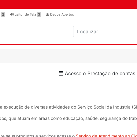
s
2
Leitor de Tela
3
Dados Abertos
Acesse o Prestação de contas
 execução de diversas atividades do Serviço Social da Indústria (S
ados, que atuam em áreas como educação, saúde, segurança do trab
bre seus produtos e serviços acesse o
Serviço de Atendimento ao C