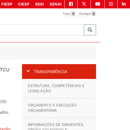
FIESP
CIESP
SESI
SENAI
Topo
4
Rodapé
5
 TCU
TRANSPARÊNCIA
ESTRUTURA, COMPETÊNCIAS E
LEGISLAÇÃO
ESI)
ORÇAMENTO E EXECUÇÃO
ORÇAMENTÁRIA
alho,
INFORMAÇÕES DE DIRIGENTES,
idadão
ÓRGÃO COLEGIADO E