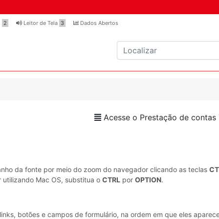
s
2
Leitor de Tela
3
Dados Abertos
Acesse o Prestação de contas
e
amanho da fonte por meio do zoom do navegador clicando as teclas
CT
r utilizando Mac OS, substitua o
CTRL
por
OPTION
.
links, botões e campos de formulário, na ordem em que eles aparec