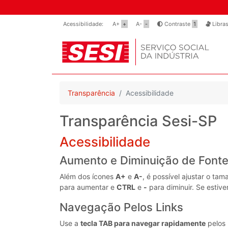
Acessibilidade:
A+
+
A-
-
Contraste
1
Libra
Transparência
Acessibilidade
Transparência Sesi-SP
Acessibilidade
Aumento e Diminuição de Font
Além dos ícones
A+
e
A-
, é possível ajustar o t
para aumentar e
CTRL
e
-
para diminuir. Se estive
Navegação Pelos Links
Use a
tecla TAB para navegar rapidamente
pelos 