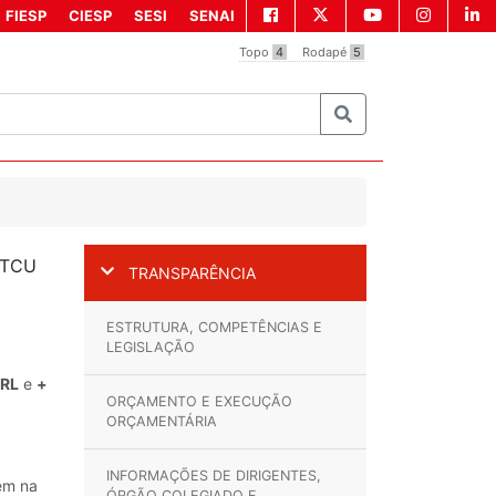
FIESP
CIESP
SESI
SENAI
Topo
4
Rodapé
5
 TCU
TRANSPARÊNCIA
ESTRUTURA, COMPETÊNCIAS E
LEGISLAÇÃO
RL
e
+
ORÇAMENTO E EXECUÇÃO
ORÇAMENTÁRIA
INFORMAÇÕES DE DIRIGENTES,
em na
ÓRGÃO COLEGIADO E